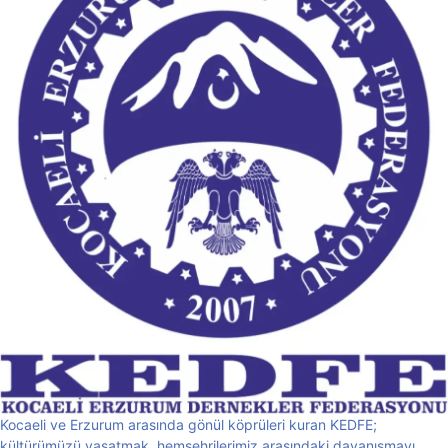
Kocaeli ve Erzurum arasında gönül köprüleri kuran KEDFE;
kültürümüzü yaşatmak, hemşehrilerimiz arasındaki dayanışmayı